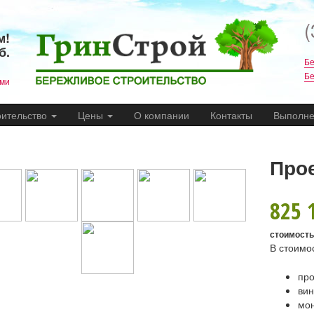
(
м!
б.
Бе
Бе
ами
оительство
Цены
О компании
Контакты
Выполне
Прое
825 
стоимость
В стоимо
про
ви
мон