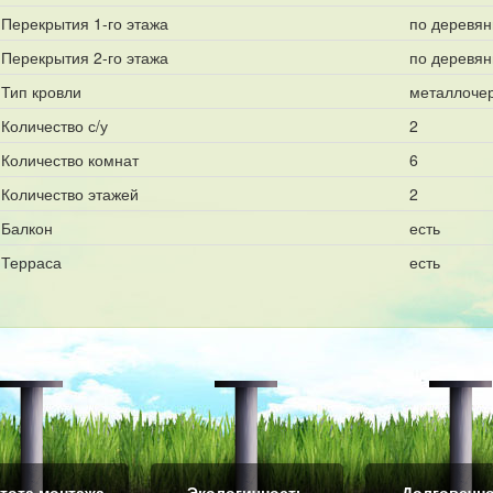
Перекрытия 1-го этажа
по деревя
Перекрытия 2-го этажа
по деревя
Тип кровли
металлоче
Количество с/у
2
Количество комнат
6
Количество этажей
2
Балкон
есть
Терраса
есть
тота монтажа
Экологичность
Долговечн