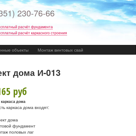
351) 230-76-66
сплатный расчёт фундамента
сплатный расчёт каркасного строения
нные объекты
Монтаж винтовых свай
кт дома И-013
165 руб
 каркаса дома
сть каркаса дома входят:
ект дома
нтовой фундамент
таж половых лаг