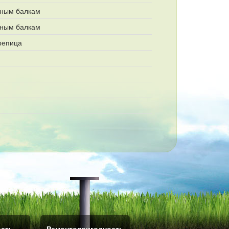
нным балкам
нным балкам
репица
ость
Ремонтопригодность