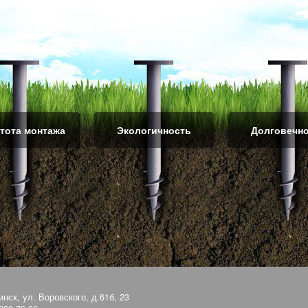
тота монтажа
Экологичность
Долговечн
инск, ул. Воровского, д.61б, 23