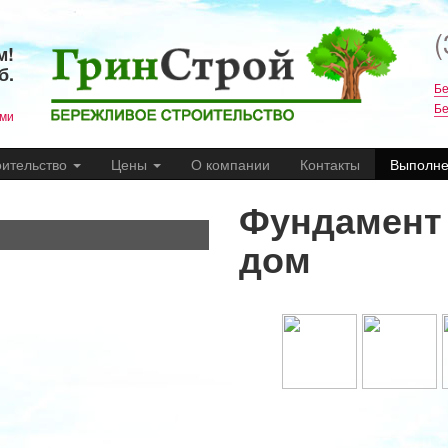
(
м!
б.
Бе
Бе
ами
оительство
Цены
О компании
Контакты
Выполне
Фундамент
дом