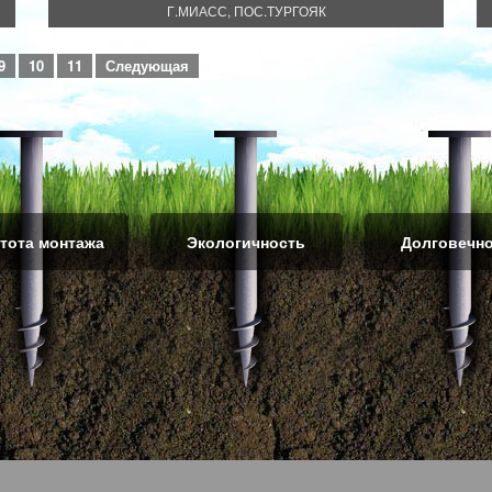
Г.МИАСС, ПОС.ТУРГОЯК
9
10
11
Следующая
тота монтажа
Экологичность
Долговечн