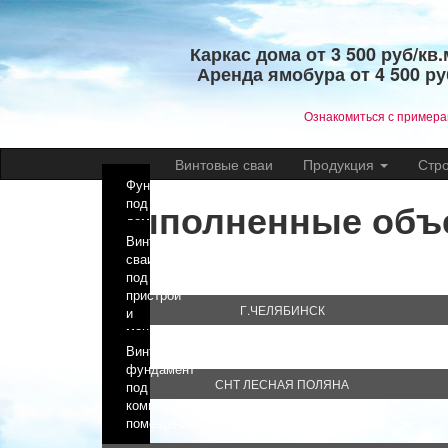
Каркас дома от 3 500 руб/кв.
Аренда ямобура от 4 500 ру
​Ознакомиться с пример
Винтовые сваи
Продукция
Стр
Фундамент
Выполненные объ
под
дом
из
Винтовые
SIP
сваи
панелей
под
пристрой
Г.ЧЕЛЯБИНСК
и
мансардный
этаж
Винтовой
фундамент
СНТ ЛЕСНАЯ ПОЛЯНА
под
коммерческое
помещение