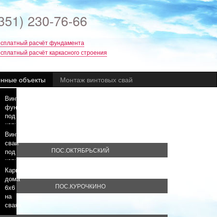
351) 230-76-66
сплатный расчёт фундамента
сплатный расчёт каркасного строения
нные объекты
Монтаж винтовых свай
Винтовой
фундамент
под
каркасный
дом
Винтовые
сваи
ПОС.ОКТЯБРЬСКИЙ
под
каркасный
дом
Каркас
дома
ПОС.КУРОЧКИНО
6х6
на
сваях